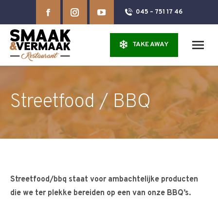
Facebook
Instagram
YouTube
045 – 751 17 46
page
page
page
TAKE AWAY
opens
opens
opens
in
in
in
Streetfood / BBQ
new
new
new
window
window
window
Streetfood/bbq staat voor ambachtelijke producten
die we ter plekke bereiden op een van onze BBQ’s.